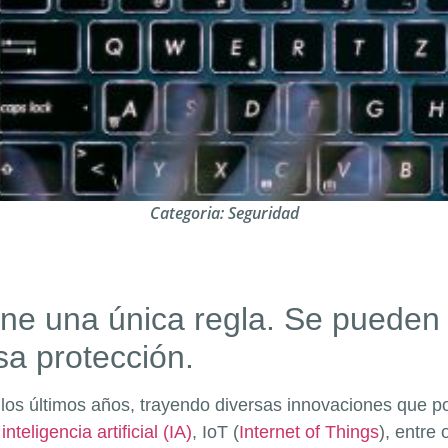
Categoria:
Seguridad
ene una única regla. Se pueden
sa protección.
 los últimos años, trayendo diversas innovaciones que po
a
inteligencia artificial (IA)
, IoT (
Internet of Things
), entre 