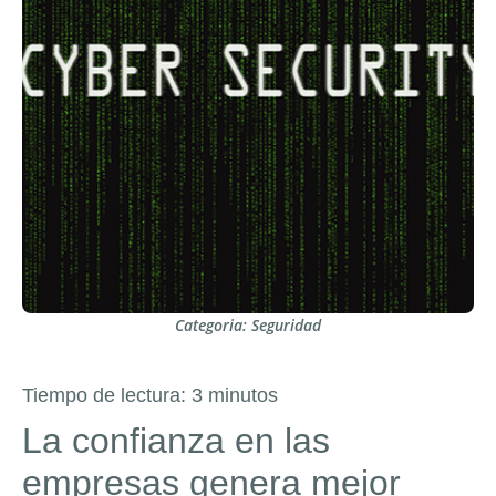
Categoria:
Seguridad
Tiempo de lectura:
3
minutos
La confianza en las
empresas genera mejor