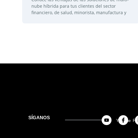
nube híbrida para tus clientes del sector
financiero, de salud, minorista, manufactura y
SÍGANOS
Youtube
Fa