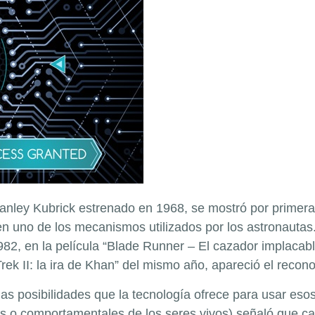
tanley Kubrick estrenado en 1968, se mostró por primera
 en uno de los mecanismos utilizados por los astronauta
n 1982, en la película “Blade Runner – El cazador implaca
Trek II: la ira de Khan” del mismo año, apareció el recono
s posibilidades que la tecnología ofrece para usar esos 
icas o comportamentales de los seres vivos) señaló que c