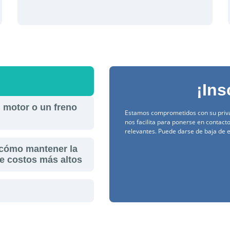
¡Ins
 motor o un freno
Estamos comprometidos con su privac
nos facilita para ponerse en contact
relevantes. Puede darse de baja de
: cómo mantener la
e costos más altos