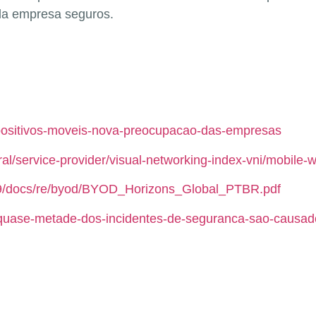
la empresa seguros.
spositivos-moveis-nova-preocupacao-das-empresas
eral/service-provider/visual-networking-index-vni/mobile
79/docs/re/byod/BYOD_Horizons_Global_PTBR.pdf
2/quase-metade-dos-incidentes-de-seguranca-sao-causado