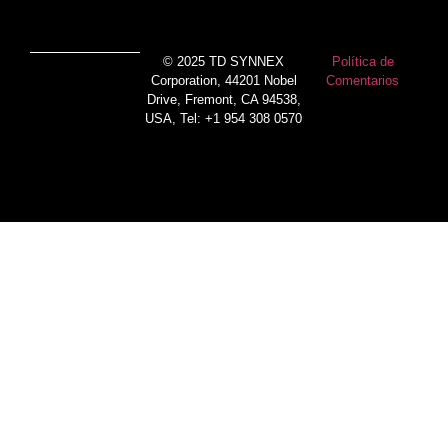
© 2025 TD SYNNEX
Política de
Corporation, 44201 Nobel
Comentarios
Drive, Fremont, CA 94538,
USA, Tel: +1 954 308 0570