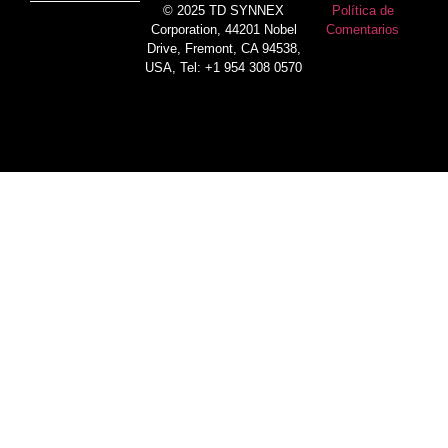
© 2025 TD SYNNEX
Política de
Corporation, 44201 Nobel
Comentarios
Drive, Fremont, CA 94538,
USA, Tel: +1 954 308 0570