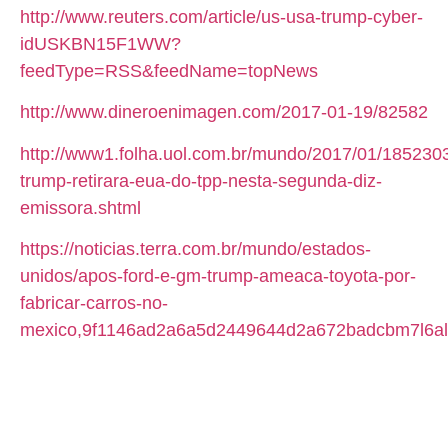
http://www.reuters.com/article/us-usa-trump-cyber-
idUSKBN15F1WW?
feedType=RSS&feedName=topNews
http://www.dineroenimagen.com/2017-01-19/82582
http://www1.folha.uol.com.br/mundo/2017/01/185230
trump-retirara-eua-do-tpp-nesta-segunda-diz-
emissora.shtml
https://noticias.terra.com.br/mundo/estados-
unidos/apos-ford-e-gm-trump-ameaca-toyota-por-
fabricar-carros-no-
mexico,9f1146ad2a6a5d2449644d2a672badcbm7l6al