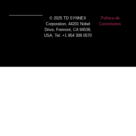
© 2025 TD SYNNEX
Política de
Corporation, 44201 Nobel
Comentarios
Drive, Fremont, CA 94538,
USA, Tel: +1 954 308 0570