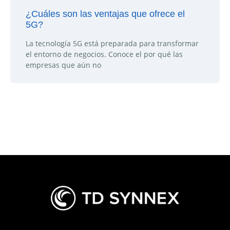
¿Cuáles son las ventajas que ofrece el
5G?
La tecnología 5G está preparada para transformar
el entorno de negocios. Conoce el por qué las
empresas que aún no