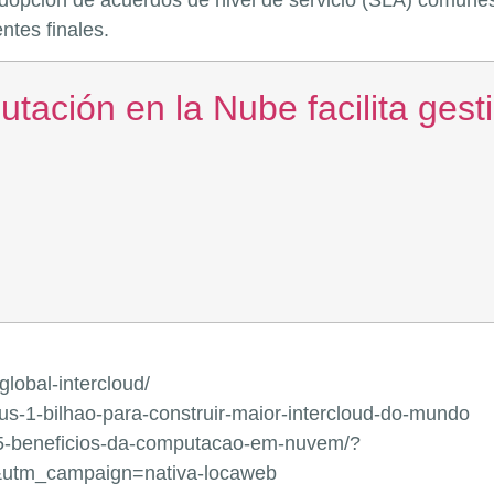
adopción de acuerdos de nivel de servicio (SLA) comunes
ntes finales.
tación en la Nube facilita gesti
global-intercloud/
-us-1-bilhao-para-construir-maior-intercloud-do-mundo
b/5-beneficios-da-computacao-em-nuvem/?
&utm_campaign=nativa-locaweb