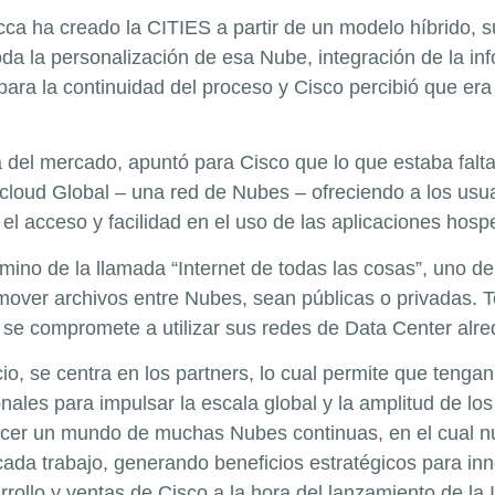
a ha creado la CITIES a partir de un modelo híbrido, s
a la personalización de esa Nube, integración de la inf
ara la continuidad del proceso y Cisco percibió que era
a del mercado, apuntó para Cisco que lo que estaba falt
rcloud Global – una red de Nubes – ofreciendo a los usu
o el acceso y facilidad en el uso de las aplicaciones hos
ino de la llamada “Internet de todas las cosas”, uno de 
mover archivos entre Nubes, sean públicas o privadas. T
 se compromete a utilizar sus redes de Data Center alr
, se centra en los partners, lo cual permite que tenga
nales para impulsar la escala global y la amplitud de lo
ecer un mundo de muchas Nubes continuas, en el cual nue
a trabajo, generando beneficios estratégicos para inno
rrollo y ventas de Cisco a la hora del lanzamiento de la 