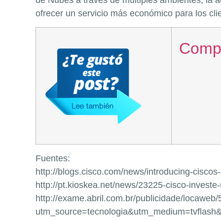
de Nubes a través de múltiples ambientes, la 
ofrecer un servicio más económico para los clie
Compu
Fuentes:
http://blogs.cisco.com/news/introducing-ciscos-
http://pt.kioskea.net/news/23225-cisco-investe
http://exame.abril.com.br/publicidade/locawe
utm_source=tecnologia&utm_medium=tvflash