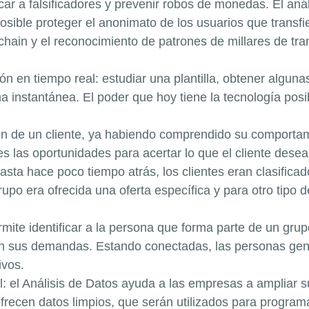
car a falsificadores y prevenir robos de monedas. El aná
sible proteger el anonimato de los usuarios que transfi
chain y el reconocimiento de patrones de millares de tra
ción en tiempo real: estudiar una plantilla, obtener algu
a instantánea. El poder que hoy tiene la tecnología pos
ón de un cliente, ya habiendo comprendido su comportam
 las oportunidades para acertar lo que el cliente desea
hasta hace poco tiempo atrás, los clientes eran clasifica
po era ofrecida una oferta específica y para otro tipo d
rmite identificar a la persona que forma parte de un gru
n sus demandas. Estando conectadas, las personas gene
ivos.
al: el Análisis de Datos ayuda a las empresas a ampliar 
 ofrecen datos limpios, que serán utilizados para programa