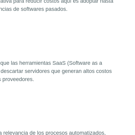
ativa para reducir costos aquí es adoptar hasta
encias de
softwares
pasados.
n que las herramientas
SaaS
(
Software as a
 descartar servidores que generan altos costos
s proveedores.
a relevancia de los procesos automatizados,