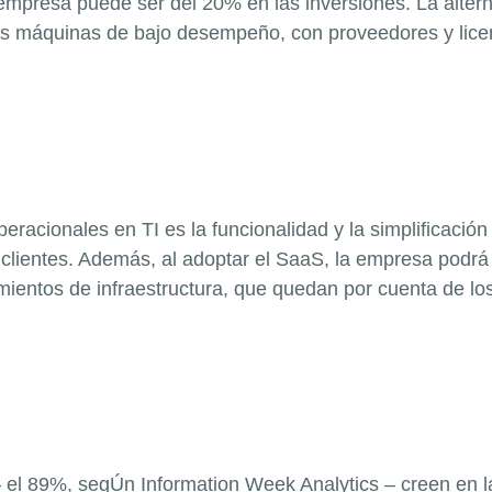
 empresa puede ser del 20% en las inversiones. La altern
as máquinas de bajo desempeño, con proveedores y lic
eracionales en TI es la funcionalidad y la simplificació
clientes. Además, al adoptar el
SaaS
, la empresa podrá
mientos de infraestructura, que quedan por cuenta de lo
 – el 89%, segÚn
Information Week Analytics
– creen en l