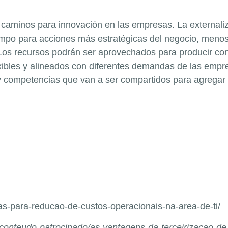
re caminos para innovación en las empresas. La external
empo para acciones más estratégicas del negocio, menos
 Los recursos podrán ser aprovechados para producir c
xibles y alineados con diferentes demandas de las emp
 competencias que van a ser compartidos para agregar v
cas-para-reducao-de-custos-operacionais-na-area-de-ti/
/conteudo-patrocinado/as-vantagens-da-terceirizacao-de-