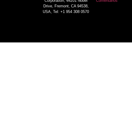
Corporation, 44201 Nobel
Comentarios
Drive, Fremont, CA 94538,
USA, Tel: +1 954 308 0570