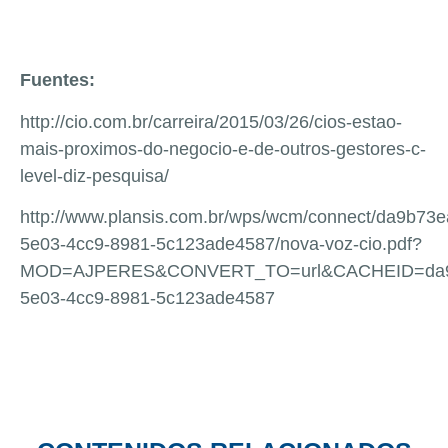
Fuentes:
http://cio.com.br/carreira/2015/03/26/cios-estao-
mais-proximos-do-negocio-e-de-outros-gestores-c-
level-diz-pesquisa/
http://www.plansis.com.br/wps/wcm/connect/da9b73e
5e03-4cc9-8981-5c123ade4587/nova-voz-cio.pdf?
MOD=AJPERES&CONVERT_TO=url&CACHEID=da9
5e03-4cc9-8981-5c123ade4587