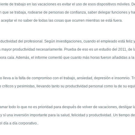
nte de trabajo en las vacaciones es evitar el uso de esos dispositivos móviles. D
n que se trabaja, rodearse de personas de confianza, saber delegar funciones y ha
 aceptar el no saber de todas las cosas que ocurren mientras se está fuera.
ctividad del profesional. Según investigaciones, cuando el empleado está feliz y 
 mayor productividad necesariamente. Prueba de eso es un estudio del 2011, de la
 hora caía. Además, el informe comentó que cuanto más horas fueron añadidas a la 
 lleva a la falta de compromiso con el trabajo, ansiedad, depresión e insomnio. T
 críticos y pesimistas, llevando tanto su productividad personal como la de su equ
amar todo lo que no es prioridad para después de volver de vacaciones, desligar las
y sí una inversión importante para la salud, felicidad y productividad. Un tiempo d
l día a día corporativo..