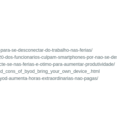
s-para-se-desconectar-do-trabalho-nas-ferias/
2/20-dos-funcionarios-culpam-smartphones-por-nao-se-de
cte-se-nas-ferias-e-otimo-para-aumentar-produtividade/
and_cons_of_byod_bring_your_own_device_.html
yod-aumenta-horas-extraordinarias-nao-pagas/