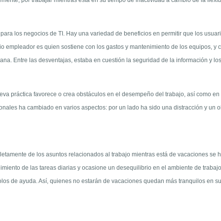
e para los negocios de TI. Hay una variedad de beneficios en permitir que los usua
io empleador es quien sostiene con los gastos y mantenimiento de los equipos, y 
mana. Entre las desventajas, estaba en cuestión la seguridad de la información y lo
va práctica favorece o crea obstáculos en el desempeño del trabajo, así como en l
ales ha cambiado en varios aspectos: por un lado ha sido una distracción y un obst
tamente de los asuntos relacionados al trabajo mientras está de vacaciones se h
uimiento de las tareas diarias y ocasione un desequilibrio en el ambiente de trab
colos de ayuda. Así, quienes no estarán de vacaciones quedan más tranquilos en su