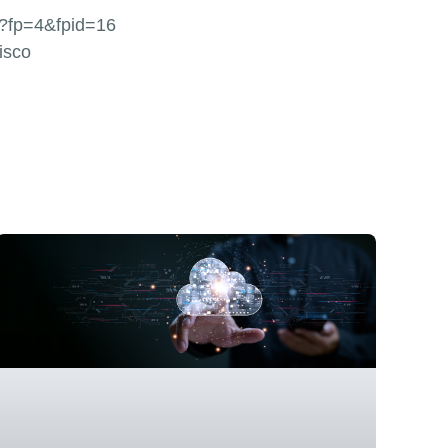
/?fp=4&fpid=16
isco