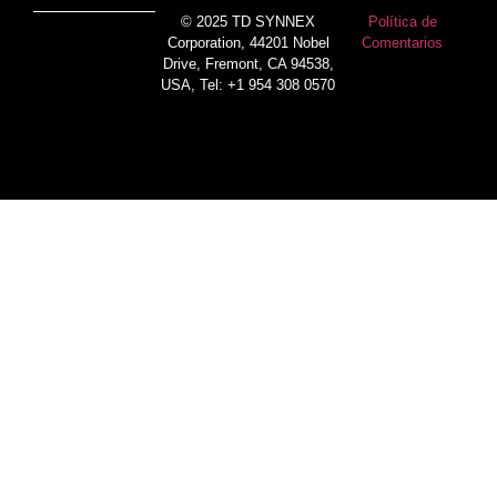
© 2025 TD SYNNEX
Política de
Corporation, 44201 Nobel
Comentarios
Drive, Fremont, CA 94538,
USA, Tel: +1 954 308 0570