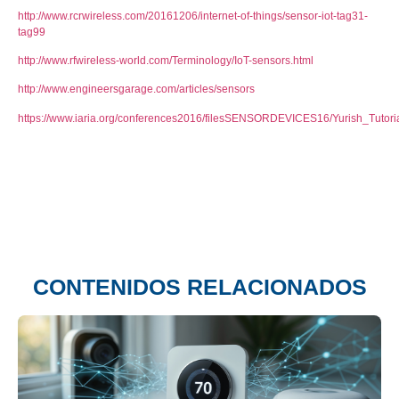
http://www.rcrwireless.com/20161206/internet-of-things/sensor-iot-tag31-
tag99
http://www.rfwireless-world.com/Terminology/IoT-sensors.html
http://www.engineersgarage.com/articles/sensors
https://www.iaria.org/conferences2016/filesSENSORDEVICES16/Yurish_Tutor
CONTENIDOS RELACIONADOS